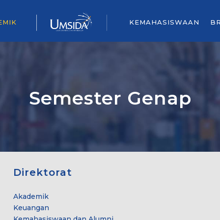
EMIK
KEMAHASISWAAN
B
Semester Genap
Direktorat
Akademik
Keuangan
Kemahasiswaan dan Alumni