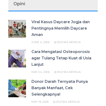
Opini
Viral Kasus Daycare Jogja dan
Pentingnya Memilih Daycare
Aman
JUNE 4, 2026
ELFIRA ARMILIA
BY
Cara Mengatasi Osteoporosis
agar Tulang Tetap Kuat di Usia
Lanjut
MAY 24, 2026
ELFIRA ARMILIA
BY
Donor Darah Ternyata Punya
Banyak Manfaat, Cek
Selengkapnya!
MAY 19, 2026
ELFIRA ARMILIA
BY