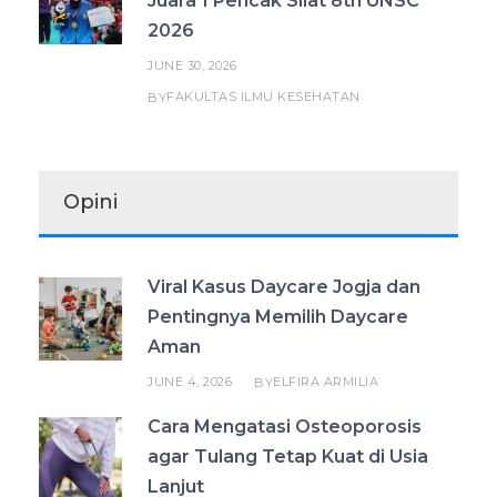
Juara 1 Pencak Silat 8th UNSC
2026
JUNE 30, 2026
FAKULTAS ILMU KESEHATAN
BY
Opini
Viral Kasus Daycare Jogja dan
Pentingnya Memilih Daycare
Aman
JUNE 4, 2026
ELFIRA ARMILIA
BY
Cara Mengatasi Osteoporosis
agar Tulang Tetap Kuat di Usia
Lanjut