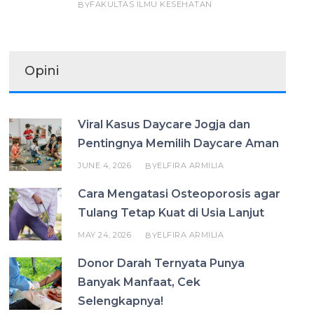
FAKULTAS ILMU KESEHATAN
BY
Opini
Viral Kasus Daycare Jogja dan
Pentingnya Memilih Daycare Aman
JUNE 4, 2026
ELFIRA ARMILIA
BY
Cara Mengatasi Osteoporosis agar
Tulang Tetap Kuat di Usia Lanjut
MAY 24, 2026
ELFIRA ARMILIA
BY
Donor Darah Ternyata Punya
Banyak Manfaat, Cek
Selengkapnya!