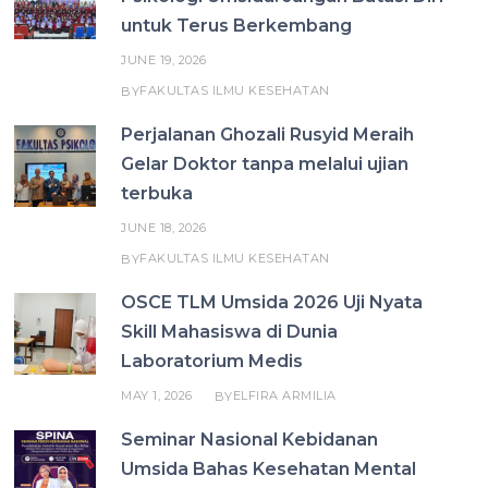
untuk Terus Berkembang
JUNE 19, 2026
FAKULTAS ILMU KESEHATAN
BY
Perjalanan Ghozali Rusyid Meraih
Gelar Doktor tanpa melalui ujian
terbuka
JUNE 18, 2026
FAKULTAS ILMU KESEHATAN
BY
OSCE TLM Umsida 2026 Uji Nyata
Skill Mahasiswa di Dunia
Laboratorium Medis
MAY 1, 2026
ELFIRA ARMILIA
BY
Seminar Nasional Kebidanan
Umsida Bahas Kesehatan Mental