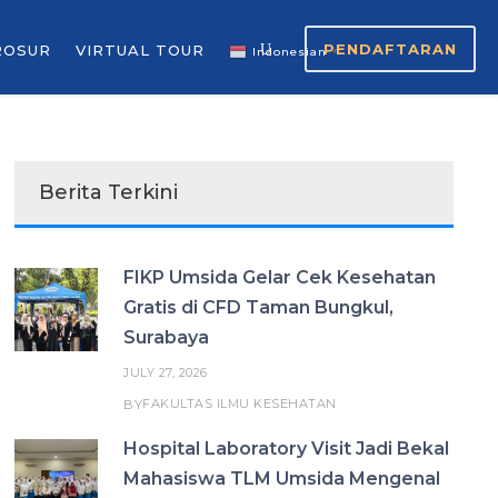
PENDAFTARAN
ROSUR
VIRTUAL TOUR
Indonesian
▼
Berita Terkini
FIKP Umsida Gelar Cek Kesehatan
Gratis di CFD Taman Bungkul,
Surabaya
JULY 27, 2026
FAKULTAS ILMU KESEHATAN
BY
Hospital Laboratory Visit Jadi Bekal
Mahasiswa TLM Umsida Mengenal