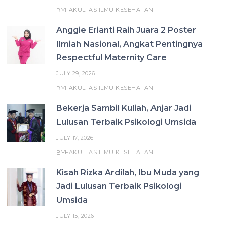
FAKULTAS ILMU KESEHATAN
BY
Anggie Erianti Raih Juara 2 Poster
Ilmiah Nasional, Angkat Pentingnya
Respectful Maternity Care
JULY 29, 2026
FAKULTAS ILMU KESEHATAN
BY
Bekerja Sambil Kuliah, Anjar Jadi
Lulusan Terbaik Psikologi Umsida
JULY 17, 2026
FAKULTAS ILMU KESEHATAN
BY
Kisah Rizka Ardilah, Ibu Muda yang
Jadi Lulusan Terbaik Psikologi
Umsida
JULY 15, 2026