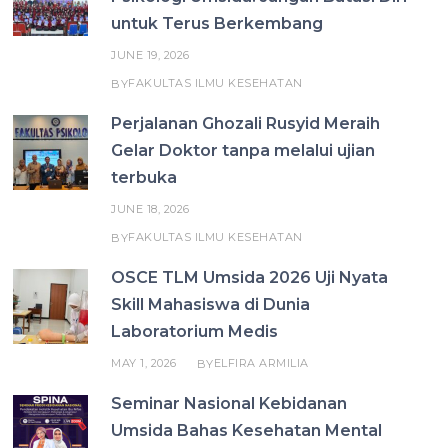
untuk Terus Berkembang
JUNE 19, 2026
FAKULTAS ILMU KESEHATAN
BY
Perjalanan Ghozali Rusyid Meraih
Gelar Doktor tanpa melalui ujian
terbuka
JUNE 18, 2026
FAKULTAS ILMU KESEHATAN
BY
OSCE TLM Umsida 2026 Uji Nyata
Skill Mahasiswa di Dunia
Laboratorium Medis
MAY 1, 2026
ELFIRA ARMILIA
BY
Seminar Nasional Kebidanan
Umsida Bahas Kesehatan Mental