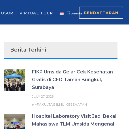
PENDAFTARAN
ROSUR
VIRTUAL TOUR
Indonesian
▼
Berita Terkini
FIKP Umsida Gelar Cek Kesehatan
Gratis di CFD Taman Bungkul,
Surabaya
JULY 27, 2026
FAKULTAS ILMU KESEHATAN
BY
Hospital Laboratory Visit Jadi Bekal
Mahasiswa TLM Umsida Mengenal