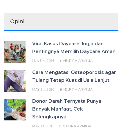
Opini
Viral Kasus Daycare Jogja dan
Pentingnya Memilih Daycare Aman
JUNE 4, 2026
ELFIRA ARMILIA
BY
Cara Mengatasi Osteoporosis agar
Tulang Tetap Kuat di Usia Lanjut
MAY 24, 2026
ELFIRA ARMILIA
BY
Donor Darah Ternyata Punya
Banyak Manfaat, Cek
Selengkapnya!
MAY 19, 2026
ELFIRA ARMILIA
BY