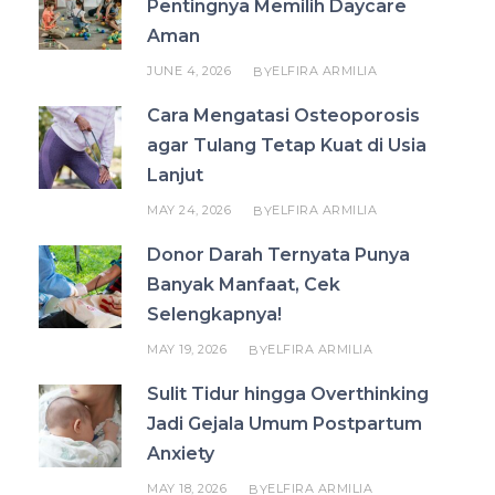
Pentingnya Memilih Daycare
Aman
JUNE 4, 2026
ELFIRA ARMILIA
BY
Cara Mengatasi Osteoporosis
agar Tulang Tetap Kuat di Usia
Lanjut
MAY 24, 2026
ELFIRA ARMILIA
BY
Donor Darah Ternyata Punya
Banyak Manfaat, Cek
Selengkapnya!
MAY 19, 2026
ELFIRA ARMILIA
BY
Sulit Tidur hingga Overthinking
Jadi Gejala Umum Postpartum
Anxiety
MAY 18, 2026
ELFIRA ARMILIA
BY